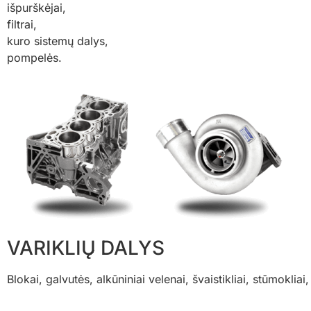
išpurškėjai,
filtrai,
kuro sistemų dalys,
pompelės.
VARIKLIŲ DALYS​
Blokai, galvutės, alkūniniai velenai, švaistikliai, stūmokl