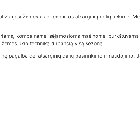
izuojasi žemės ūkio technikos atsarginių dalių tiekime. Mes
raktoriams, kombainams, sėjamosioms mašinoms, purkštuvams
vo žemės ūkio techniką dirbančią visą sezoną.
inę pagalbą dėl atsarginių dalių pasirinkimo ir naudojimo. J