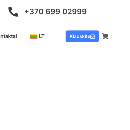
+370 699 02999
ntaktai
LT
Klauskite