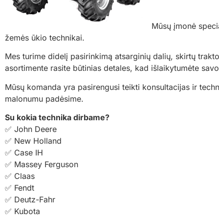
Mūsų įmonė special
žemės ūkio technikai.
Mes turime didelį pasirinkimą atsarginių dalių, skirtų t
asortimente rasite būtinias detales, kad išlaikytumėte sa
Mūsų komanda yra pasirengusi teikti konsultacijas ir techn
malonumu padėsime.
Su kokia technika dirbame?
✅ John Deere
✅ New Holland
✅ Case IH
✅ Massey Ferguson
✅ Claas
✅ Fendt
✅ Deutz-Fahr
✅ Kubota