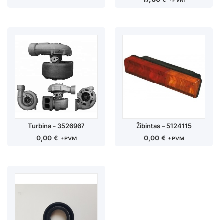
+PVM
Turbina – 3526967
Žibintas – 5124115
0,00
€
0,00
€
+PVM
+PVM