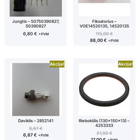
Jungtis – 50750390827,
Fiksatorius –
50390827
VOE14520135, 14520135
6,80
€
115,00
€
+PVM
88,00
€
+PVM
Akcija!
Akcija!
Daviklis – 2852141
Riebokšlis (130x150x13) –
4253333
8,67
€
21,00
€
6,67
€
+PVM
17,00
€