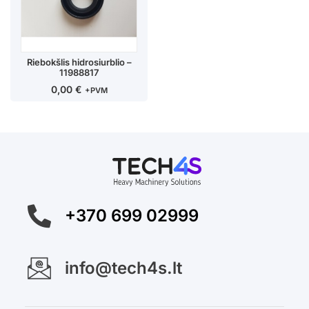
Riebokšlis hidrosiurblio –
11988817
0,00
€
+PVM
+370 699 02999
info@tech4s.lt