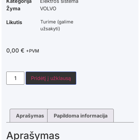
Kategorija
Elektros sistema
Žyma
VOLVO
Likutis
Turime (galime
užsakyti)
0,00
€
+PVM
Pridėtį į užklausą
Aprašymas
Papildoma informacija
Aprašymas