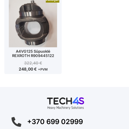
A4VG125 Sūpuoklė
REXROTH R909445122
322,40
€
248,00
€
+PVM
+370 699 02999