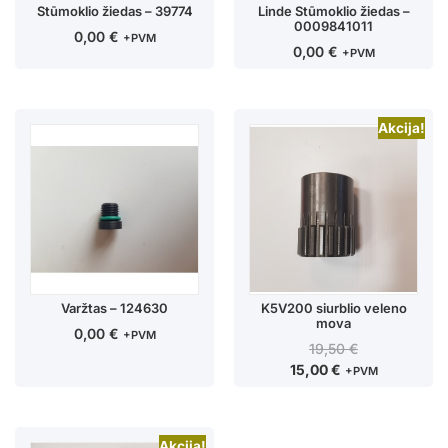
Stūmoklio žiedas – 39774
Linde Stūmoklio žiedas –
0009841011
0,00
€
+PVM
0,00
€
+PVM
Akcija!
Varžtas – 124630
K5V200 siurblio veleno
mova
0,00
€
+PVM
19,50
€
15,00
€
+PVM
Akcija!