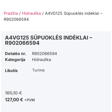
Pradžia
/
Hidraulika
/ A4VG125 Sūpuoklės indėklai –
R902066594
A4VG125 SŪPUOKLĖS INDĖKLAI –
R902066594
Detalės nr.
R902066594
Kategorija
Hidraulika
Likutis
Turime
165,10
€
127,00
€
+PVM