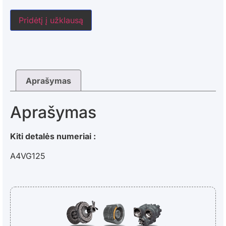
Pridėtį į užklausą
Aprašymas
Aprašymas
Kiti detalės numeriai :
A4VG125