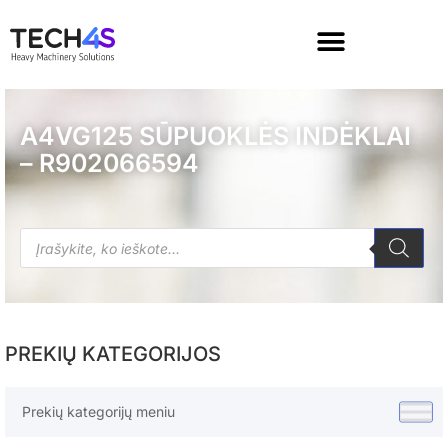
A4VG125 SŪPUOKLĖS INDĖKLAI
– R902066594
PREKIŲ KATEGORIJOS
Prekių kategorijų meniu