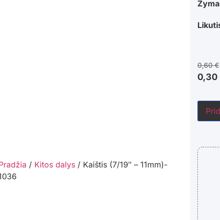
Žyma
Likuti
0,60
€
0,30
Prid
Pradžia
/
Kitos dalys
/ Kaištis (7/19″ – 11mm)-
1036