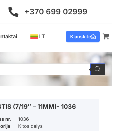
+370 699 02999
ntaktai
LT
Klauskite
TIS (7/19″ – 11MM)- 1036
ės nr.
1036
orija
Kitos dalys