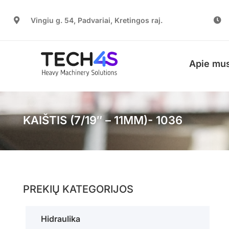
Vingiu g. 54, Padvariai, Kretingos raj.
Apie mu
KAIŠTIS (7/19″ – 11MM)- 1036
PREKIŲ KATEGORIJOS
Hidraulika