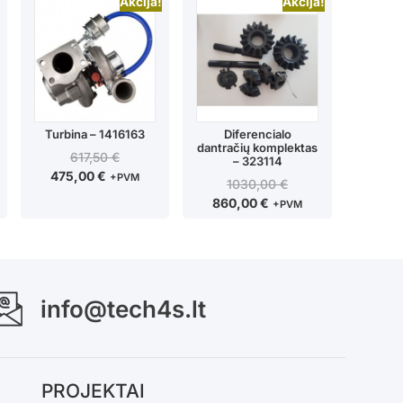
Akcija!
Akcija!
Turbina – 1416163
Diferencialo
dantračių komplektas
617,50
€
– 323114
475,00
€
+PVM
1030,00
€
860,00
€
+PVM
info@tech4s.lt
PROJEKTAI