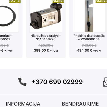
Akcija!
Akcija!
Akcija!
atorius –
Hidraulinis siurblys –
Priekinio tilto pusašis
100517
3146446R93
– 7250660104
2,30
€
420,00
€
643,00
€
0
€
389,00
€
494,00
€
+PVM
+PVM
+PVM
+370 699 02999
INFORMACIJA
BENDRAUKIME