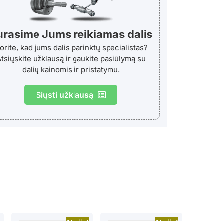
urasime Jums reikiamas dalis
orite, kad jums dalis parinktų specialistas?
tsiųskite užklausą ir gaukite pasiūlymą su
dalių kainomis ir pristatymu.
Siųsti užklausą