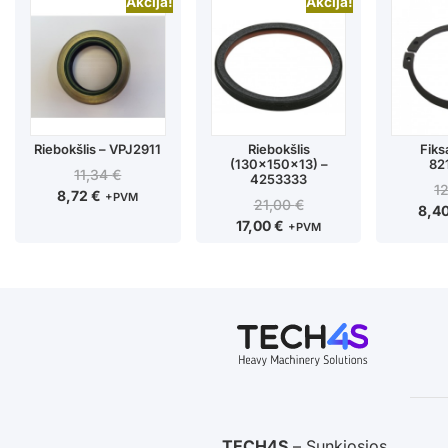
Akcija!
Akcija!
Riebokšlis – VPJ2911
Riebokšlis
Fiks
(130x150x13) –
82
11,34
€
4253333
1
8,72
€
+PVM
21,00
€
8,4
17,00
€
+PVM
TECH4S
– Sunkiosios