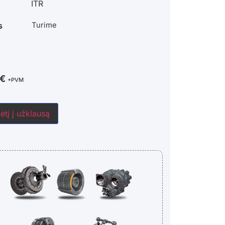
ITR
s
Turime
€
+PVM
ėtį į užklausą