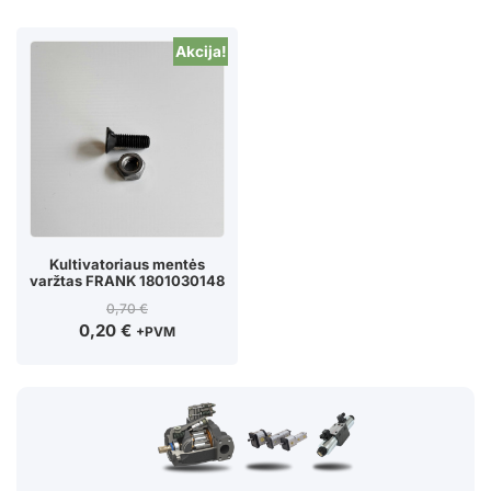
Akcija!
Kultivatoriaus mentės
varžtas FRANK 1801030148
0,70
€
0,20
€
+PVM