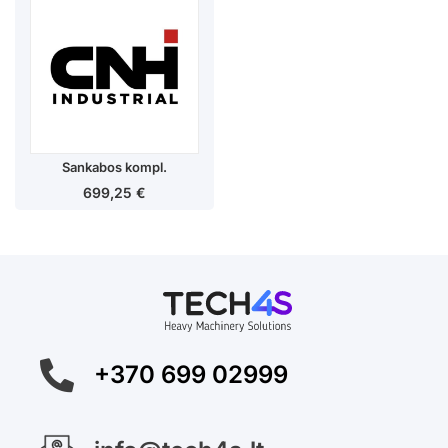
Sankabos kompl.
699,25
€
+370 699 02999