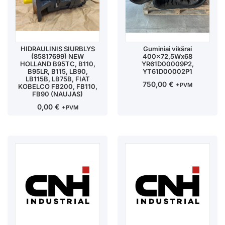
HIDRAULINIS SIURBLYS
Guminiai vikšrai
(85817699) NEW
400×72,5Wx68
HOLLAND B95TC, B110,
YR61D00009P2,
B95LR, B115, LB90,
YT61D00002P1
LB115B, LB75B, FIAT
750,00
€
+PVM
KOBELCO FB200, FB110,
FB90 (NAUJAS)
0,00
€
+PVM