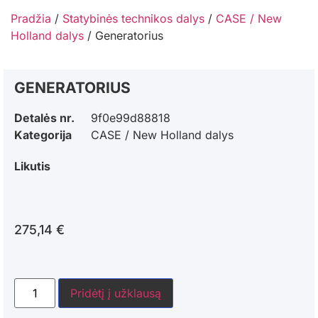
Pradžia
/
Statybinės technikos dalys
/
CASE / New
Holland dalys
/ Generatorius
GENERATORIUS
Detalės nr.
9f0e99d88818
Kategorija
CASE / New Holland dalys
Likutis
275,14
€
Pridėtį į užklausą