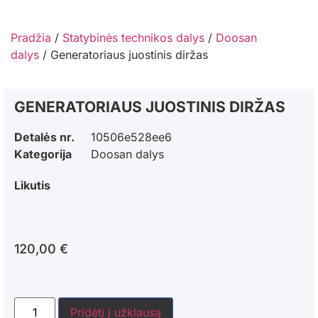
Pradžia
/
Statybinės technikos dalys
/
Doosan
dalys
/ Generatoriaus juostinis diržas
GENERATORIAUS JUOSTINIS DIRŽAS
Detalės nr.
10506e528ee6
Kategorija
Doosan dalys
Likutis
120,00
€
Pridėtį į užklausą