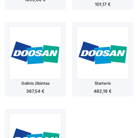
101,17
€
Galinis žibintas
Starteris
367,54
€
482,19
€