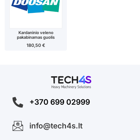
Kardaninio veleno
pakabinamas guolis
180,50
€
+370 699 02999
info@tech4s.lt