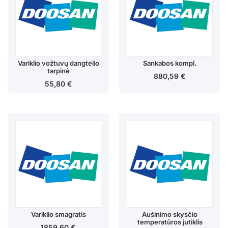
Variklio vožtuvų dangtelio
Sankabos kompl.
tarpinė
880,59
€
55,80
€
Variklio smagratis
Aušinimo skysčio
temperatūros jutiklis
1859,60
€