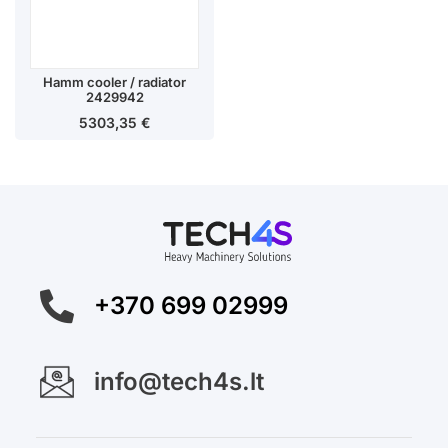
Hamm cooler / radiator
2429942
5303,35
€
+370 699 02999
info@tech4s.lt