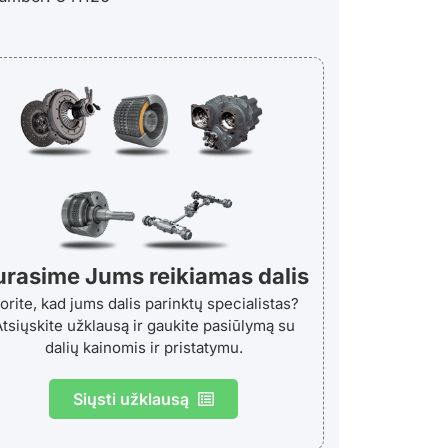
urasime Jums reikiamas dalis
orite, kad jums dalis parinktų specialistas?
tsiųskite užklausą ir gaukite pasiūlymą su
dalių kainomis ir pristatymu.
Siųsti užklausą