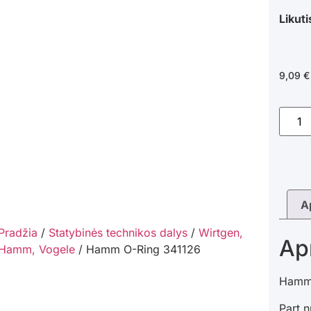
Likuti
9,09
€
A
Pradžia
/
Statybinės technikos dalys
/
Wirtgen,
Ap
Hamm, Vogele
/ Hamm O-Ring 341126
Hamm
Part 