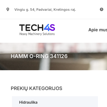
Vingiu g. 54, Padvariai, Kretingos raj.
Apie mu
HAMM O-RING 341126
PREKIŲ KATEGORIJOS
Hidraulika