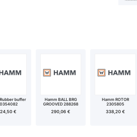
ubber buffer
Hamm BALL BRG
Hamm ROTOR
0354082
GROOVED 288268
2305805
624,50
€
290,06
€
338,20
€