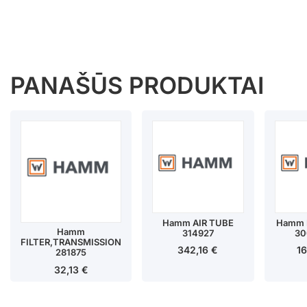
PANAŠŪS PRODUKTAI
Hamm AIR TUBE
Hamm R
Hamm
314927
30
FILTER,TRANSMISSION
342,16
€
1
281875
32,13
€