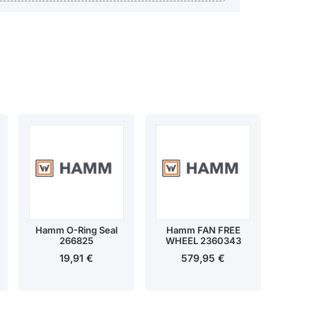
Hamm O-Ring Seal
Hamm FAN FREE
266825
WHEEL 2360343
19,91
€
579,95
€