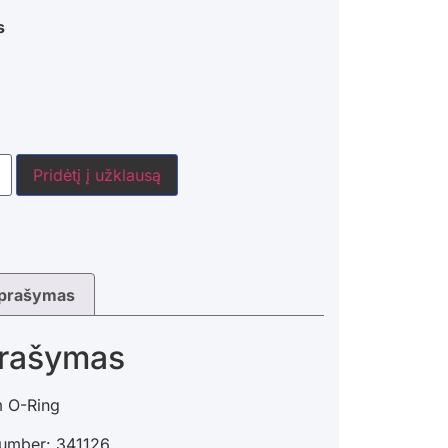
s
Pridėtį į užklausą
prašymas
rašymas
 O-Ring
number: 341126