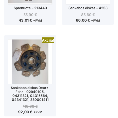
Sparnuote – 213443
Sankabos diskas – 4253
55,90
€
85,60
€
43,01
€
66,00
€
+PVM
+PVM
Akcija!
Sankabos diskas Deutz-
Fahr – 02940105,
04311321, 04315564,
04341321, 330001411
119,60
€
92,00
€
+PVM