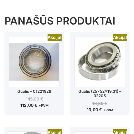
PANAŠŪS PRODUKTAI
Akcija!
Akcija!
Guolis – 01221928
Guolis (25x52x19.31) –
32205
145,00
€
16,30
€
112,00
€
+PVM
13,00
€
+PVM
Akcija!
Akcija!