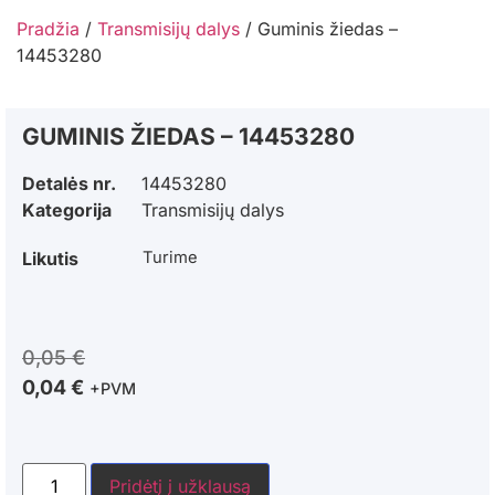
Pradžia
/
Transmisijų dalys
/ Guminis žiedas –
14453280
GUMINIS ŽIEDAS – 14453280
Detalės nr.
14453280
Kategorija
Transmisijų dalys
Likutis
Turime
0,05
€
0,04
€
+PVM
Pridėtį į užklausą