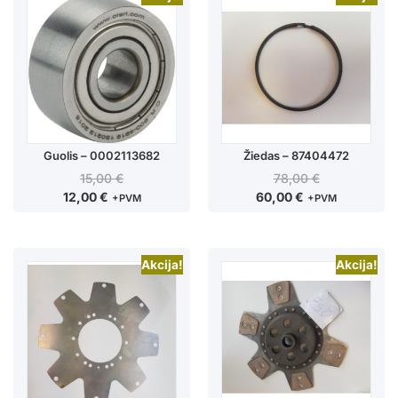
Guolis – 0002113682
Žiedas – 87404472
15,00
€
78,00
€
12,00
€
60,00
€
+PVM
+PVM
Akcija!
Akcija!