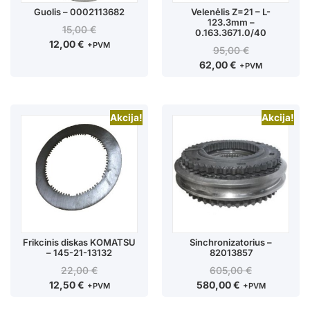
Guolis – 0002113682
Velenėlis Z=21 – L-
123.3mm –
15,00
€
0.163.3671.0/40
12,00
€
+PVM
95,00
€
62,00
€
+PVM
Akcija!
Akcija!
Frikcinis diskas KOMATSU
Sinchronizatorius –
– 145-21-13132
82013857
22,00
€
605,00
€
12,50
€
580,00
€
+PVM
+PVM