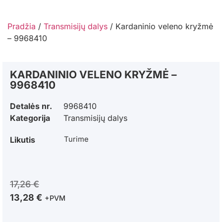
Pradžia
/
Transmisijų dalys
/ Kardaninio veleno kryžmė
– 9968410
KARDANINIO VELENO KRYŽMĖ –
9968410
Detalės nr.
9968410
Kategorija
Transmisijų dalys
Likutis
Turime
17,26
€
13,28
€
+PVM