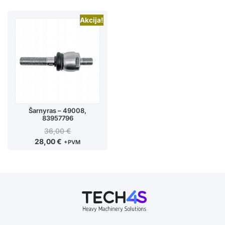
Akcija!
Šarnyras – 49008,
83957796
36,00
€
28,00
€
+PVM