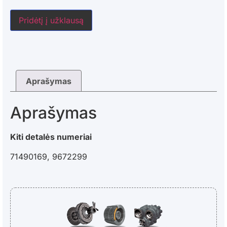
Pridėtį į užklausą
Aprašymas
Aprašymas
Kiti detalės numeriai
71490169, 9672299