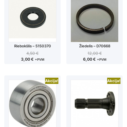
Riebokšlis – 5150370
Žiedelis – D70668
4,50
€
12,00
€
3,00
€
6,00
€
+PVM
+PVM
Akcija!
Akcija!