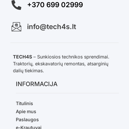
+370 699 02999
info@tech4s.lt
TECH4S
– Sunkiosios technikos sprendimai.
Traktorių, ekskavatorių remontas, atsarginių
dalių tiekimas.
INFORMACIJA
Titulinis
Apie mus
Paslaugos
e-Krautuvai