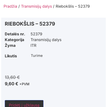
Pradžia
/
Transmisijų dalys
/ Riebokšlis – 52379
RIEBOKŠLIS – 52379
Detalės nr.
52379
Kategorija
Transmisijų dalys
Žyma
ITR
Likutis
Turime
13,60
€
9,60
€
+PVM
Pridėtį į užklausą