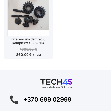
Diferencialo dantračių
komplektas – 323114
1030,00
€
860,00
€
+PVM
+370 699 02999