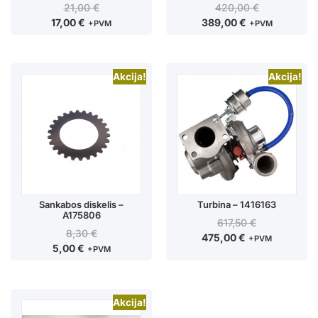
21,00
€
420,00
€
17,00
€
389,00
€
+PVM
+PVM
Akcija!
Akcija!
Sankabos diskelis –
Turbina – 1416163
A175806
617,50
€
8,30
€
475,00
€
+PVM
5,00
€
+PVM
Akcija!