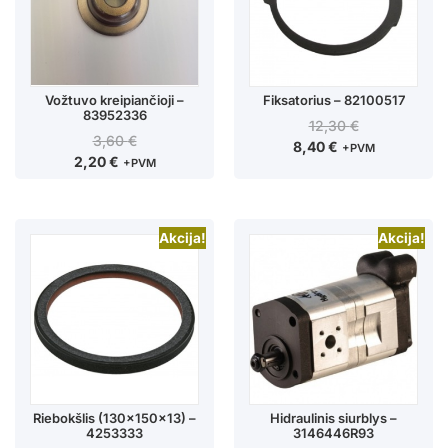
Vožtuvo kreipiančioji –
Fiksatorius – 82100517
83952336
12,30
€
3,60
€
8,40
€
+PVM
2,20
€
+PVM
Akcija!
Akcija!
Riebokšlis (130x150x13) –
Hidraulinis siurblys –
4253333
3146446R93