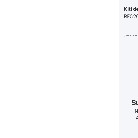
Kiti d
RE520
S
N
A