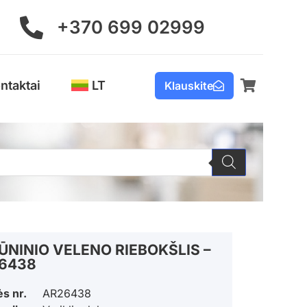
+370 699 02999
ntaktai
LT
Klauskite
ŪNINIO VELENO RIEBOKŠLIS –
6438
ės nr.
AR26438