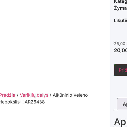
Kateg
Žyma
Likuti
26,00
20,0
Prid
Pradžia
/
Variklių dalys
/ Alkūninio veleno
riebokšlis – AR26438
A
Ap