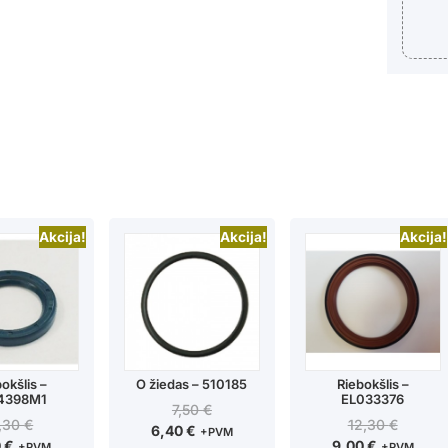
Akcija!
Akcija!
Akcija!
okšlis –
O žiedas – 510185
Riebokšlis –
4398M1
EL033376
7,50
€
,30
€
12,30
€
6,40
€
+PVM
0
€
9,00
€
+PVM
+PVM