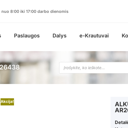
nuo 8:00 iki 17:00 darbo dienomis
s
Paslaugos
Dalys
e-Krautuvai
Ko
R26438
Akcija!
ALK
AR2
Detal