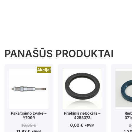
PANAŠŪS PRODUKTAI
Akcija!
Pakaitinimo žvakė –
Priekinis riebokšlis –
Rieb
Y709R
4253373
371
16,35
€
0,00
€
2
+PVM
11,87
€
1,3
+PVM