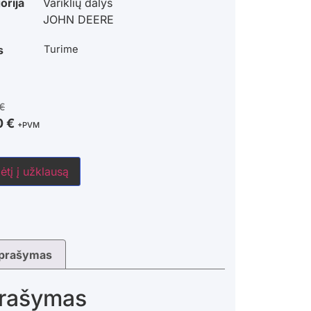
orija
Variklių dalys
JOHN DEERE
s
Turime
€
0
€
+PVM
ėtį į užklausą
prašymas
rašymas