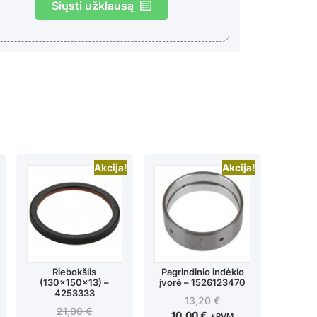
Siųsti užklausą
Akcija!
Akcija!
Riebokšlis
Pagrindinio indėklo
(130x150x13) –
įvorė – 1526123470
4253333
13,20
€
21,00
€
10,00
€
+PVM