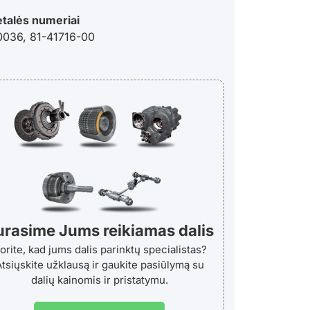
etalės numeriai
036, 81-41716-00
urasime Jums reikiamas dalis
orite, kad jums dalis parinktų specialistas?
tsiųskite užklausą ir gaukite pasiūlymą su
dalių kainomis ir pristatymu.