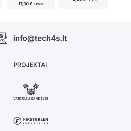
17,00
€
+PVM
info@tech4s.lt
PROJEKTAI