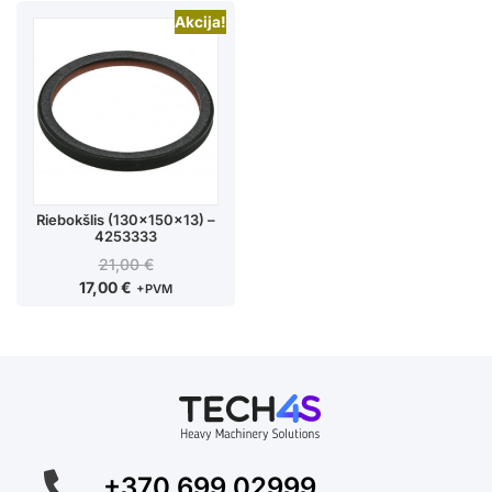
Akcija!
Riebokšlis (130x150x13) –
4253333
21,00
€
17,00
€
+PVM
+370 699 02999