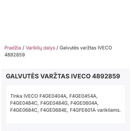
Pradžia
/
Variklių dalys
/ Galvutės varžtas IVECO
4892859
GALVUTĖS VARŽTAS IVECO 4892859
Tinka IVECO F4GE0404A, F4GE0454A,
F4GE0484C, F4GE0484G, F4GE0604A,
F4GE0684C, F4GE0684E, F4GFE601A varikliams.