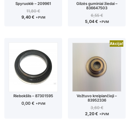
Spyruoklė – 209961
Gilzės guminiai žiedai –
836647503
11,80
€
6,55
€
9,40
€
+PVM
5,04
€
+PVM
Akcija!
Riebokšlis – 87301595
Vožtuvo kreipiančioji –
83952336
0,00
€
+PVM
3,60
€
2,20
€
+PVM