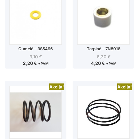
Gumelė – 3S5496
Tarpinė – 7N8018
3,10
€
6,30
€
2,20
€
4,20
€
+PVM
+PVM
Akcija!
Akcija!