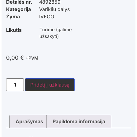
Detalės nr.
4892859
Kategorija
Variklių dalys
Žyma
IVECO
Likutis
Turime (galime
užsakyti)
0,00
€
+PVM
Pridėtį į užklausą
Aprašymas
Papildoma informacija