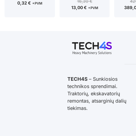
16,30
€
42
0,32
€
+PVM
13,00
€
389,
+PVM
TECH4S
– Sunkiosios
technikos sprendimai.
Traktorių, ekskavatorių
remontas, atsarginių dalių
tiekimas.