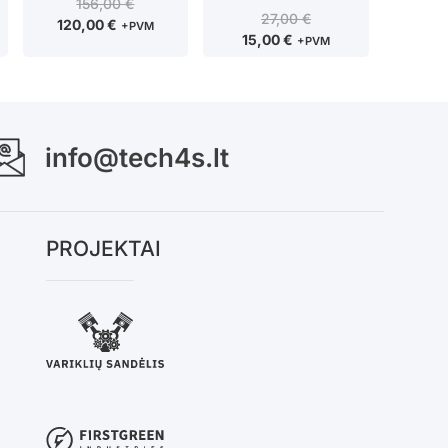
156,00
€
27,00
€
120,00
€
+PVM
15,00
€
+PVM
info@tech4s.lt
PROJEKTAI