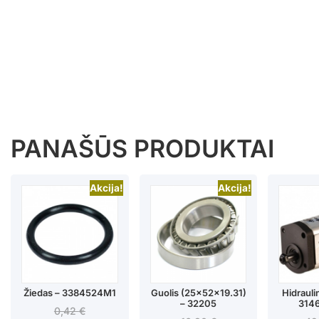
PANAŠŪS PRODUKTAI
Akcija!
Akcija!
Žiedas – 3384524M1
Guolis (25x52x19.31)
Hidraulin
– 32205
314
0,42
€