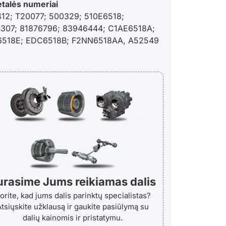
etalės numeriai
12; T20077; 500329; 510E6518;
307; 81876796; 83946444; C1AE6518A;
6518E; EDC6518B; F2NN6518AA, A52549
urasime Jums reikiamas dalis
orite, kad jums dalis parinktų specialistas?
tsiųskite užklausą ir gaukite pasiūlymą su
dalių kainomis ir pristatymu.