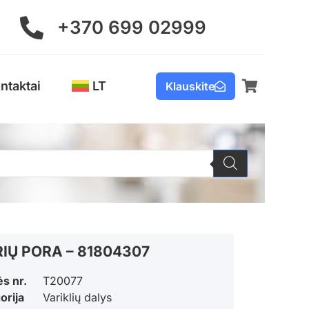
+370 699 02999
ntaktai
LT
Klauskite
RIŲ PORA – 81804307
ės nr.
T20077
orija
Variklių dalys