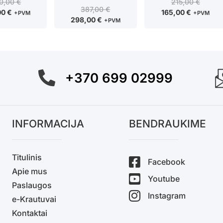
0,00
€
215,00
€
387,00
€
00
€
165,00
€
+PVM
+PVM
298,00
€
+PVM
+370 699 02999
INFORMACIJA
BENDRAUKIME
Titulinis
Facebook
Apie mus
Youtube
Paslaugos
Instagram
e-Krautuvai
Kontaktai