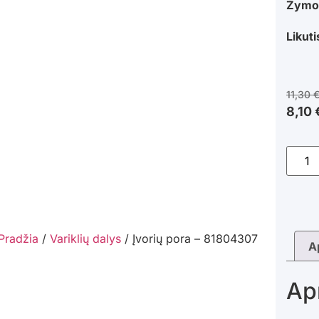
Žymo
Likuti
11,30
8,10
Pradžia
/
Variklių dalys
/ Įvorių pora – 81804307
A
Ap