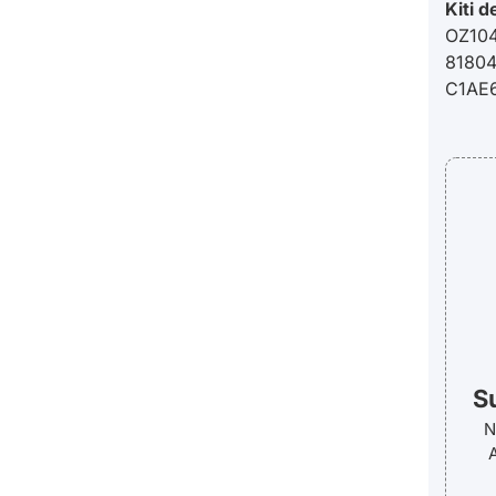
Kiti d
OZ104
81804
C1AE
S
N
A