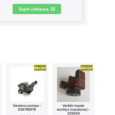
Siųsti užklausą
Akcija!
Akcija!
Vandens pompa –
Variklio tepalo
836766976
siurblys (naudotas) –
206593