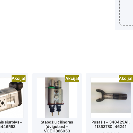
Akcija!
Akcija!
Akcija!
is siurblys –
Stabdžių cilindras
Pusašis – 340429A1,
6446R93
(dvigubas) –
11353780, 46241
VOE11886053