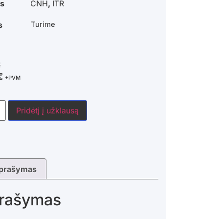
s
CNH
,
ITR
s
Turime
€
€
+PVM
Pridėtį į užklausą
prašymas
rašymas