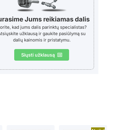
urasime Jums reikiamas dalis
orite, kad jums dalis parinktų specialistas?
tsiųskite užklausą ir gaukite pasiūlymą su
dalių kainomis ir pristatymu.
Siųsti užklausą