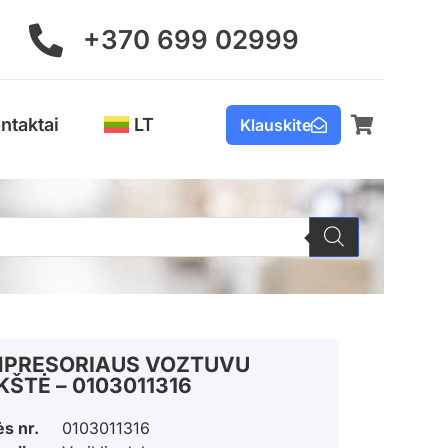
+370 699 02999
ntaktai
LT
Klauskite
PRESORIAUS VOZTUVU
KŠTĖ – 0103011316
ės nr.
0103011316