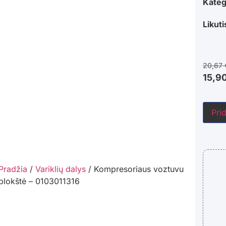
Kateg
Likuti
20,67
15,9
Prid
Pradžia
/
Variklių dalys
/ Kompresoriaus voztuvu
plokštė – 0103011316