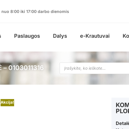
nuo 8:00 iki 17:00 darbo dienomis
s
Paslaugos
Dalys
e-Krautuvai
Ko
– 0103011316
Akcija!
KOM
PLO
Detal