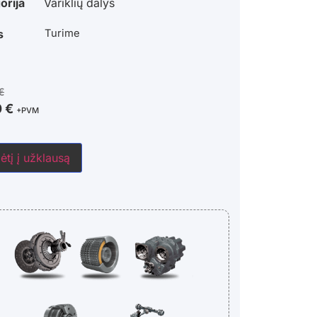
orija
Variklių dalys
s
Turime
€
0
€
+PVM
ėtį į užklausą