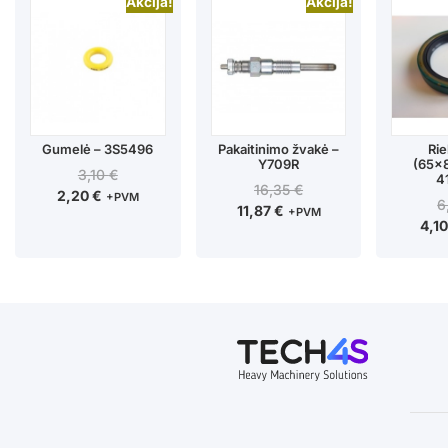
Akcija!
Akcija!
Gumelė – 3S5496
Pakaitinimo žvakė –
Rie
Y709R
(65x
3,10
€
4
16,35
€
2,20
€
+PVM
6
11,87
€
+PVM
4,1