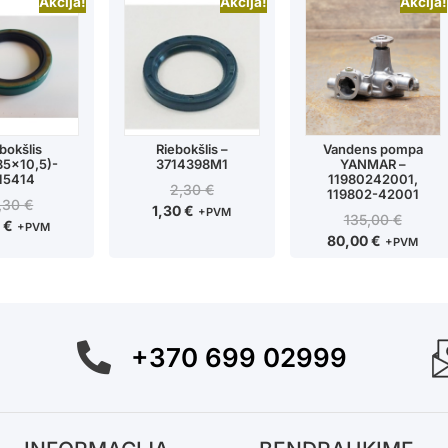
Akcija!
Akcija!
Akcija!
bokšlis
Riebokšlis –
Vandens pompa
85x10,5)-
3714398M1
YANMAR –
15414
11980242001,
2,30
€
119802-42001
,30
€
1,30
€
+PVM
135,00
€
0
€
+PVM
80,00
€
+PVM
+370 699 02999