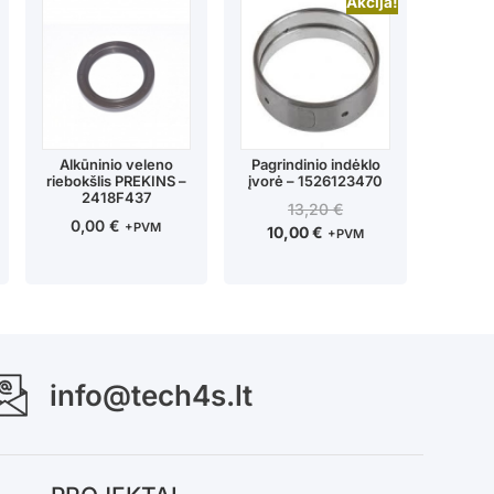
Akcija!
Alkūninio veleno
Pagrindinio indėklo
riebokšlis PREKINS –
įvorė – 1526123470
2418F437
13,20
€
0,00
€
+PVM
10,00
€
+PVM
info@tech4s.lt