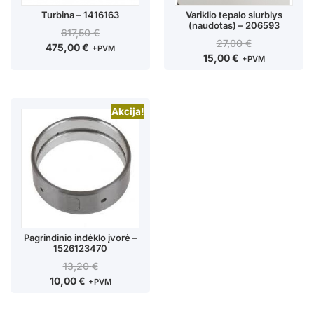
Turbina – 1416163
Variklio tepalo siurblys
(naudotas) – 206593
617,50
€
27,00
€
475,00
€
+PVM
15,00
€
+PVM
Akcija!
Pagrindinio indėklo įvorė –
1526123470
13,20
€
10,00
€
+PVM