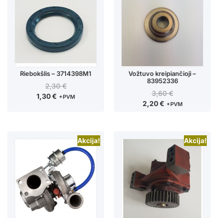
Riebokšlis – 3714398M1
Vožtuvo kreipiančioji –
83952336
2,30
€
3,60
€
1,30
€
+PVM
2,20
€
+PVM
Akcija!
Akcija!