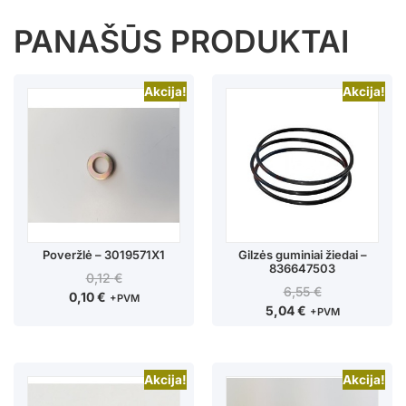
PANAŠŪS PRODUKTAI
Akcija!
Akcija!
Poveržlė – 3019571X1
Gilzės guminiai žiedai –
836647503
0,12
€
6,55
€
0,10
€
+PVM
5,04
€
+PVM
Akcija!
Akcija!