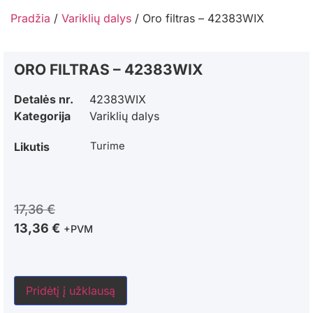
Pradžia
/
Variklių dalys
/ Oro filtras – 42383WIX
ORO FILTRAS – 42383WIX
Detalės nr.
42383WIX
Kategorija
Variklių dalys
Likutis
Turime
17,36
€
13,36
€
+PVM
Pridėtį į užklausą