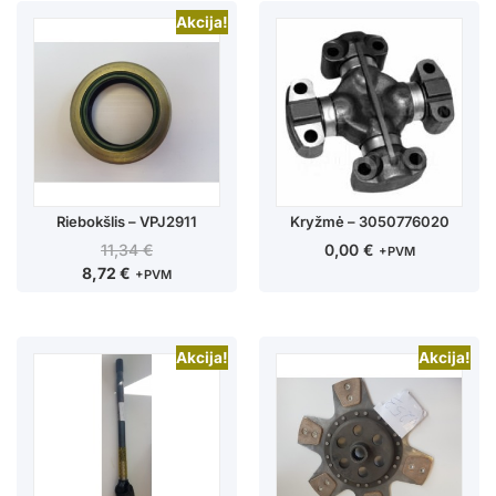
Akcija!
Riebokšlis – VPJ2911
Kryžmė – 3050776020
11,34
€
0,00
€
+PVM
8,72
€
+PVM
Akcija!
Akcija!