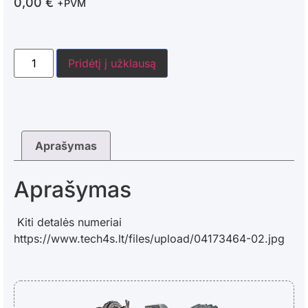
0,00
€
+PVM
Pridėtį į užklausą
Aprašymas
Aprašymas
Kiti detalės numeriai
https://www.tech4s.lt/files/upload/04173464-02.jpg