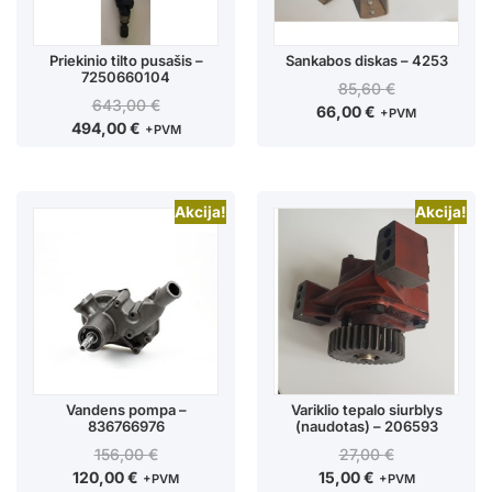
Priekinio tilto pusašis –
Sankabos diskas – 4253
7250660104
85,60
€
643,00
€
66,00
€
+PVM
494,00
€
+PVM
Akcija!
Akcija!
Vandens pompa –
Variklio tepalo siurblys
836766976
(naudotas) – 206593
156,00
€
27,00
€
120,00
€
15,00
€
+PVM
+PVM