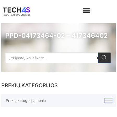
PPD-04173464-02 – 417346402
PREKIŲ KATEGORIJOS
Prekių kategorijų meniu