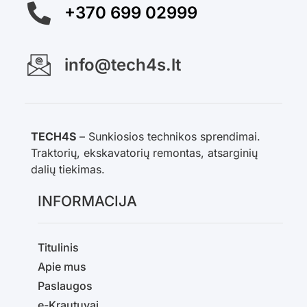
+370 699 02999
info@tech4s.lt
TECH4S
– Sunkiosios technikos sprendimai.
Traktorių, ekskavatorių remontas, atsarginių
dalių tiekimas.
INFORMACIJA
Titulinis
Apie mus
Paslaugos
e-Krautuvai