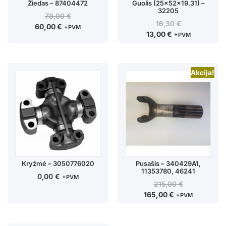
Žiedas – 87404472
Guolis (25x52x19.31) –
32205
78,00
€
16,30
€
60,00
€
+PVM
13,00
€
+PVM
Akcija!
Kryžmė – 3050776020
Pusašis – 340429A1,
11353780, 46241
0,00
€
+PVM
215,00
€
165,00
€
+PVM