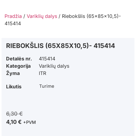
Pradžia
/
Variklių dalys
/ Riebokšlis (65x85x10,5)-
415414
RIEBOKŠLIS (65X85X10,5)- 415414
Detalės nr.
415414
Kategorija
Variklių dalys
Žyma
ITR
Likutis
Turime
6,30
€
4,10
€
+PVM