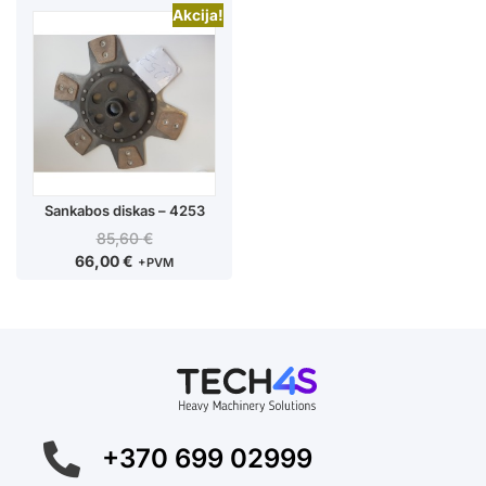
Akcija!
Sankabos diskas – 4253
85,60
€
66,00
€
+PVM
+370 699 02999