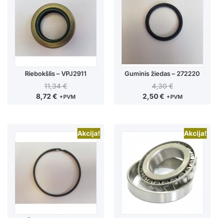
Riebokšlis – VPJ2911
Guminis žiedas – 272220
11,34
€
4,30
€
8,72
€
2,50
€
+PVM
+PVM
Akcija!
Akcija!