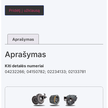
Pridėtį į užklausą
Aprašymas
Aprašymas
Kiti detalės numeriai
04232266; 04150782; 02234133; 02133781