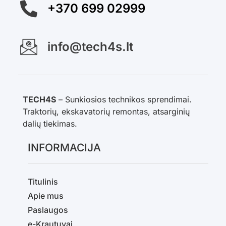
+370 699 02999
info@tech4s.lt
TECH4S
– Sunkiosios technikos sprendimai.
Traktorių, ekskavatorių remontas, atsarginių
dalių tiekimas.
INFORMACIJA
Titulinis
Apie mus
Paslaugos
e-Krautuvai