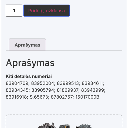
Pridėtį į užklausą
Aprašymas
Aprašymas
Kiti detalės numeriai
83904709; 83952004; 83999513; 83934611;
83934345; 83905794; 81869937; 83943999;
83916918; S.65673; 87802757; 15017000B