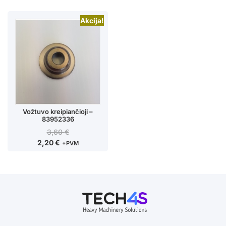
Akcija!
Vožtuvo kreipiančioji –
83952336
3,60
€
2,20
€
+PVM