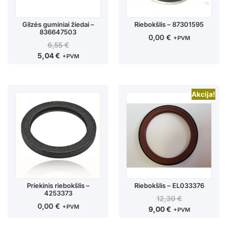
Gilzės guminiai žiedai –
Riebokšlis – 87301595
836647503
0,00
€
+PVM
6,55
€
5,04
€
+PVM
Akcija!
Priekinis riebokšlis –
Riebokšlis – EL033376
4253373
12,30
€
0,00
€
+PVM
9,00
€
+PVM