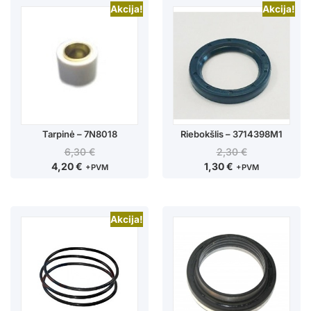
Akcija!
Akcija!
Tarpinė – 7N8018
Riebokšlis – 3714398M1
6,30
€
2,30
€
4,20
€
1,30
€
+PVM
+PVM
Akcija!