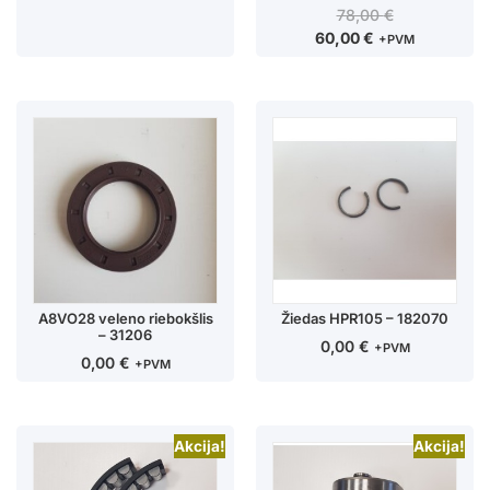
78,00
€
60,00
€
+PVM
A8VO28 veleno riebokšlis
Žiedas HPR105 – 182070
– 31206
0,00
€
+PVM
0,00
€
+PVM
Akcija!
Akcija!