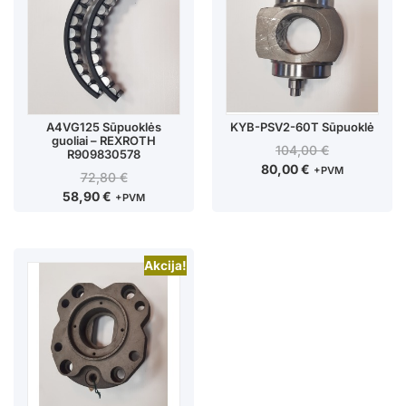
A4VG125 Sūpuoklės
KYB-PSV2-60T Sūpuoklė
guoliai – REXROTH
104,00
€
R909830578
80,00
€
+PVM
72,80
€
58,90
€
+PVM
Akcija!