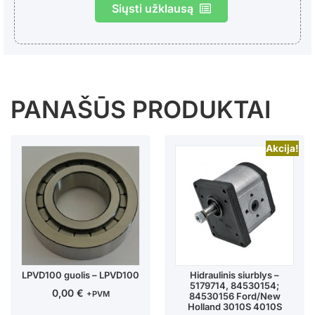
Siųsti užklausą
PANAŠŪS PRODUKTAI
Akcija!
LPVD100 guolis – LPVD100
Hidraulinis siurblys –
5179714, 84530154;
0,00
€
+PVM
84530156 Ford/New
Holland 3010S 4010S