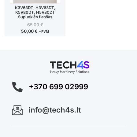
K3V63DT, H3V63DT,
K5V80DT, H5V80DT
Supuoklės flanšas
65,00
€
50,00
€
+PVM
+370 699 02999
info@tech4s.lt