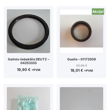
Akcija!
Galinis riebokšlis DEUTZ –
Guolis – 01172509
04253333
23,56
€
19,90
€
+PVM
18,01
€
+PVM