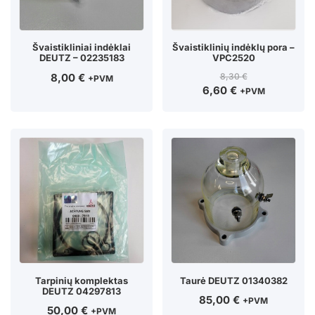
Švaistikliniai indėklai
Švaistiklinių indėklų pora –
DEUTZ – 02235183
VPC2520
8,00
€
8,30
€
+PVM
6,60
€
+PVM
Tarpinių komplektas
Taurė DEUTZ 01340382
DEUTZ 04297813
85,00
€
+PVM
50,00
€
+PVM