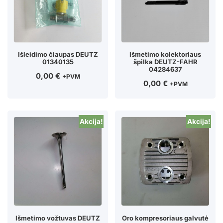
Išleidimo čiaupas DEUTZ
Išmetimo kolektoriaus
01340135
špilka DEUTZ-FAHR
04284637
0,00
€
+PVM
0,00
€
+PVM
Akcija!
Akcija!
Išmetimo vožtuvas DEUTZ
Oro kompresoriaus galvutė