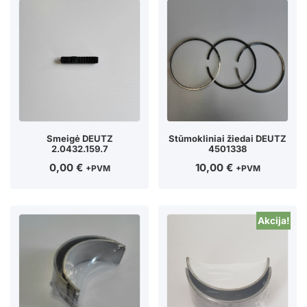
Smeigė DEUTZ
Stūmokliniai žiedai DEUTZ
2.0432.159.7
4501338
0,00
€
10,00
€
+PVM
+PVM
Akcija!