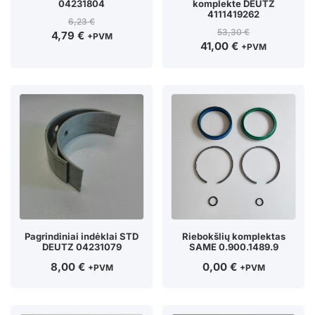
04231804
komplekte DEUTZ
4111419262
6,23
€
53,30
€
4,79
€
+PVM
41,00
€
+PVM
Pagrindiniai indėklai STD
Riebokšlių komplektas
DEUTZ 04231079
SAME 0.900.1489.9
8,00
€
0,00
€
+PVM
+PVM