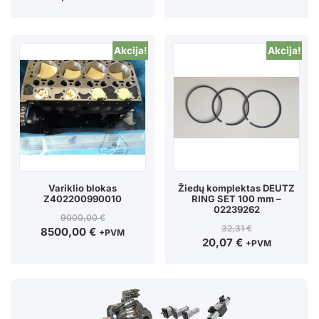
Akcija!
Akcija!
Variklio blokas
Žiedų komplektas DEUTZ
Z402200990010
RING SET 100 mm –
02239262
9000,00
€
32,31
€
8500,00
€
+PVM
20,07
€
+PVM