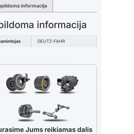
apildoma informacija
pildoma informacija
amintojas
DEUTZ-FAHR
urasime Jums reikiamas dalis