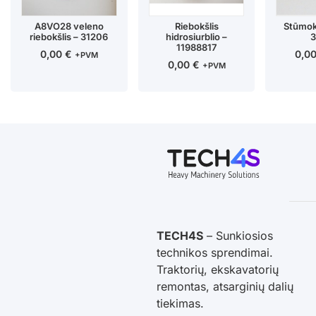
A8VO28 veleno
Riebokšlis
Stūmokl
riebokšlis – 31206
hidrosiurblio –
3
11988817
0,00
€
0,0
+PVM
0,00
€
+PVM
TECH4S
– Sunkiosios
technikos sprendimai.
Traktorių, ekskavatorių
remontas, atsarginių dalių
tiekimas.