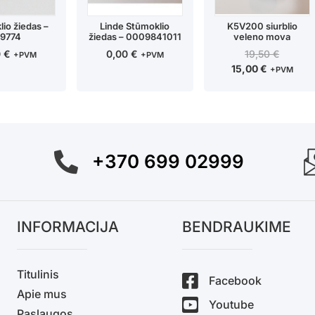
io žiedas –
Linde Stūmoklio
K5V200 siurblio
9774
žiedas – 0009841011
veleno mova
0
€
0,00
€
19,50
€
+PVM
+PVM
15,00
€
+PVM
+370 699 02999
INFORMACIJA
BENDRAUKIME
Titulinis
Facebook
Apie mus
Youtube
Paslaugos