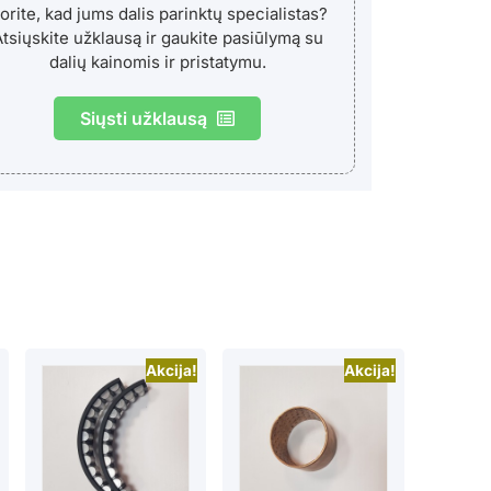
orite, kad jums dalis parinktų specialistas?
tsiųskite užklausą ir gaukite pasiūlymą su
dalių kainomis ir pristatymu.
Siųsti užklausą
Akcija!
Akcija!