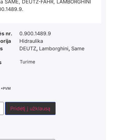
ka SAME, DEUTZ-FAHR, LAMBORGHINI
00.1489.9.
ės nr.
0.900.1489.9
orija
Hidraulika
s
DEUTZ
,
Lamborghini
,
Same
s
Turime
+PVM
Pridėtį į užklausą