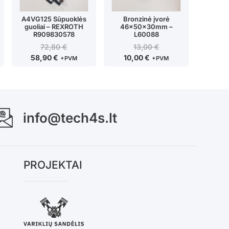
A4VG125 Sūpuoklės
Bronzinė įvorė
guoliai – REXROTH
46x50x30mm –
R909830578
L60088
72,80
€
13,00
€
58,90
€
10,00
€
+PVM
+PVM
info@tech4s.lt
PROJEKTAI