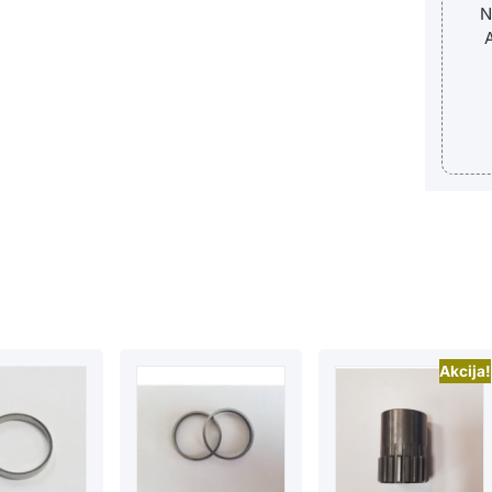
N
A
Akcija!