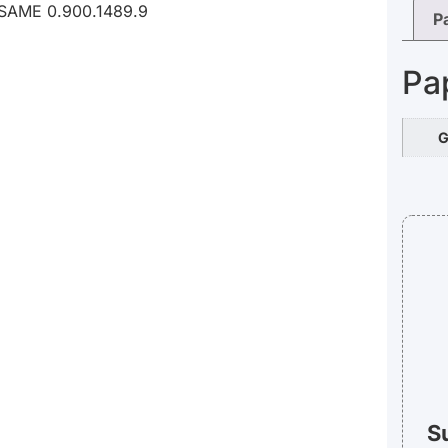
SAME 0.900.1489.9
P
Pa
G
S