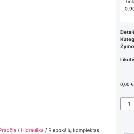
Tin
0.9
Detal
Kateg
Žymo
Likuti
0,00
€
Pradžia
/
Hidraulika
/ Riebokšlių komplektas