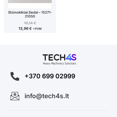
Stūmokliniai žiedai – 15271-
21050
18,14
€
13,96
€
+PVM
+370 699 02999
info@tech4s.lt