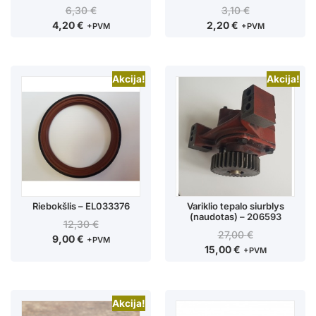
6,30
€
3,10
€
4,20
€
2,20
€
+PVM
+PVM
Akcija!
Akcija!
Riebokšlis – EL033376
Variklio tepalo siurblys
(naudotas) – 206593
12,30
€
27,00
€
9,00
€
+PVM
15,00
€
+PVM
Akcija!