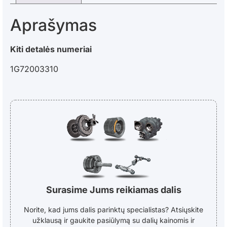
Aprašymas
Kiti detalės numeriai
1G72003310
Surasime Jums reikiamas dalis
Norite, kad jums dalis parinktų specialistas? Atsiųskite
užklausą ir gaukite pasiūlymą su dalių kainomis ir