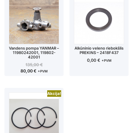
Vandens pompa YANMAR –
Alkūninio veleno riebokšlis
11980242001, 119802-
PREKINS – 2418F437
42001
0,00
€
+PVM
135,00
€
80,00
€
+PVM
Akcija!