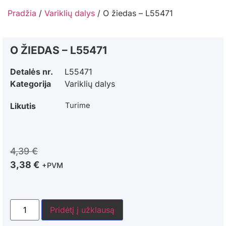
Pradžia
/
Variklių dalys
/ O žiedas – L55471
O ŽIEDAS – L55471
Detalės nr.
L55471
Kategorija
Variklių dalys
Likutis
Turime
4,39
€
3,38
€
+PVM
Pridėtį į užklausą