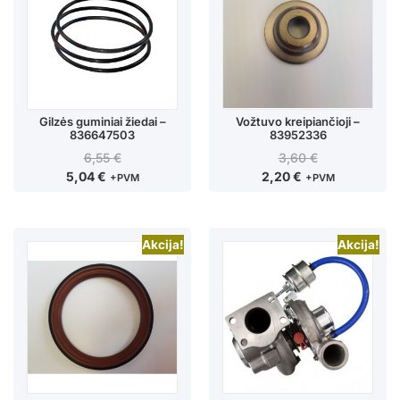
Gilzės guminiai žiedai –
Vožtuvo kreipiančioji –
836647503
83952336
6,55
€
3,60
€
5,04
€
2,20
€
+PVM
+PVM
Akcija!
Akcija!