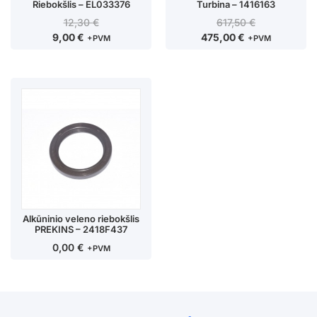
Riebokšlis – EL033376
Turbina – 1416163
12,30
€
617,50
€
9,00
€
475,00
€
+PVM
+PVM
Alkūninio veleno riebokšlis
PREKINS – 2418F437
0,00
€
+PVM