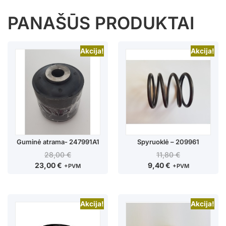
PANAŠŪS PRODUKTAI
Akcija!
Akcija!
Guminė atrama- 247991A1
Spyruoklė – 209961
28,00
€
11,80
€
23,00
€
9,40
€
+PVM
+PVM
Akcija!
Akcija!