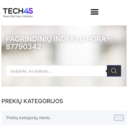
PAGRINDINIŲ INDĖKLŲ PORA –
87790342
PREKIŲ KATEGORIJOS
Prekių kategorijų meniu