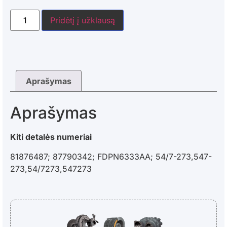
Pridėtį į užklausą
Aprašymas
Aprašymas
Kiti detalės numeriai
81876487; 87790342; FDPN6333AA; 54/7-273,547-
273,54/7273,547273