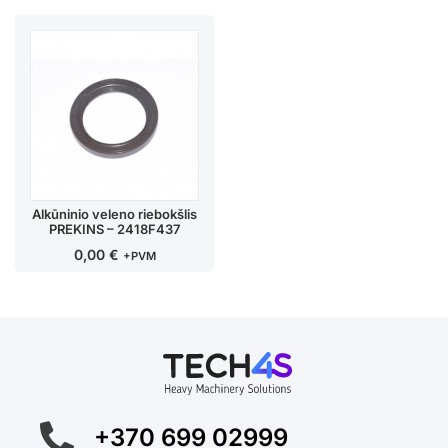
Alkūninio veleno riebokšlis
PREKINS – 2418F437
0,00
€
+PVM
+370 699 02999