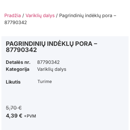
Pradžia
/
Variklių dalys
/ Pagrindinių indėklų pora –
87790342
PAGRINDINIŲ INDĖKLŲ PORA –
87790342
Detalės nr.
87790342
Kategorija
Variklių dalys
Likutis
Turime
5,70
€
4,39
€
+PVM