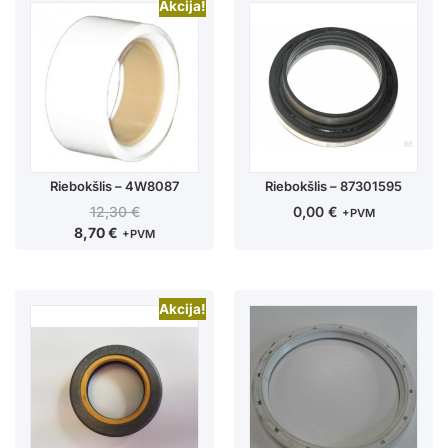
Akcija!
Riebokšlis – 4W8087
Riebokšlis – 87301595
12,30
€
0,00
€
+PVM
8,70
€
+PVM
Akcija!