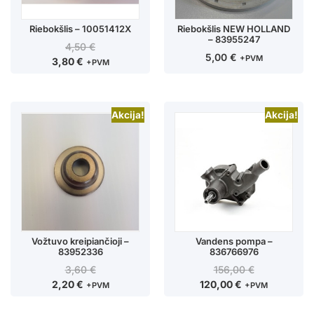
Riebokšlis – 10051412X
Riebokšlis NEW HOLLAND
– 83955247
4,50
€
5,00
€
+PVM
3,80
€
+PVM
Akcija!
Akcija!
Vožtuvo kreipiančioji –
Vandens pompa –
83952336
836766976
3,60
€
156,00
€
2,20
€
120,00
€
+PVM
+PVM