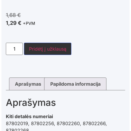
1,68
€
1,29
€
+PVM
Pridėtį į užklausą
Aprašymas
Papildoma informacija
Aprašymas
Kiti detalės numeriai
87802019, 87802256, 87802260, 87802266,
87802268