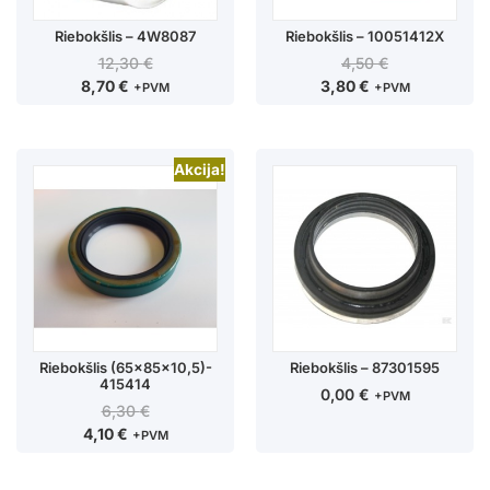
Riebokšlis – 4W8087
Riebokšlis – 10051412X
12,30
€
4,50
€
8,70
€
3,80
€
+PVM
+PVM
Akcija!
Riebokšlis (65x85x10,5)-
Riebokšlis – 87301595
415414
0,00
€
+PVM
6,30
€
4,10
€
+PVM