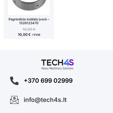
Pagrindinio indėklo įvorė –
1526123470
13,20
€
10,00
€
+PVM
+370 699 02999
info@tech4s.lt