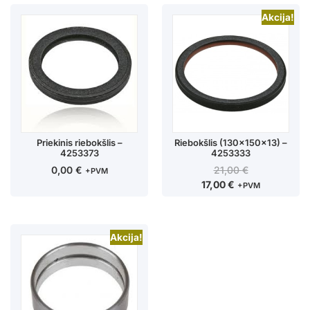
Akcija!
Priekinis riebokšlis –
Riebokšlis (130x150x13) –
4253373
4253333
0,00
€
21,00
€
+PVM
17,00
€
+PVM
Akcija!