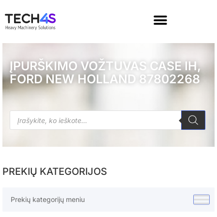
ĮPURŠKIMO VOŽTUVAS CASE IH,
FORD NEW HOLLAND 87802268
PREKIŲ KATEGORIJOS
Prekių kategorijų meniu